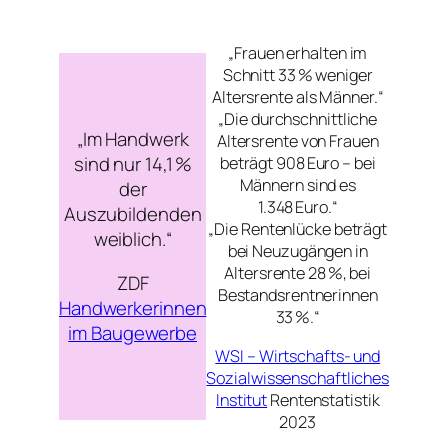
„Frauen erhalten im
Schnitt 33 % weniger
Altersrente als Männer.“
„Die durchschnittliche
„Im Handwerk
Altersrente von Frauen
sind nur 14,1 %
beträgt 908 Euro – bei
Männern sind es
der
1.348 Euro.“
Auszubildenden
„Die Rentenlücke beträgt
weiblich.“
bei Neuzugängen in
Altersrente 28 %, bei
ZDF
Bestandsrentnerinnen
Handwerkerinnen
33 %.“
im Baugewerbe
WSI – Wirtschafts- und
Sozialwissenschaftliches
Institut
Rentenstatistik
2023