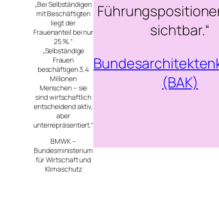
„Bei Selbständigen
Führungsposition
mit Beschäftigten
liegt der
sichtbar.“
Frauenanteil bei nur
25 %.“
„Selbständige
Bundesarchitekte
Frauen
beschäftigen 3,4
(BAK)
Millionen
Menschen – sie
sind wirtschaftlich
entscheidend aktiv,
aber
unterrepräsentiert.“
BMWK –
Bundesministerium
für Wirtschaft und
Klimaschutz