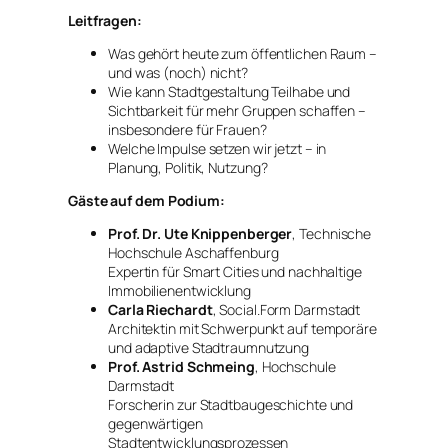
Leitfragen:
Was gehört heute zum öffentlichen Raum –
und was (noch) nicht?
Wie kann Stadtgestaltung Teilhabe und
Sichtbarkeit für mehr Gruppen schaffen –
insbesondere für Frauen?
Welche Impulse setzen wir jetzt – in
Planung, Politik, Nutzung?
Gäste auf dem Podium:
Prof. Dr. Ute Knippenberger
, Technische
Hochschule Aschaffenburg
Expertin für Smart Cities und nachhaltige
Immobilienentwicklung
Carla Riechardt
, Social.Form Darmstadt
Architektin mit Schwerpunkt auf temporäre
und adaptive Stadtraumnutzung
Prof. Astrid Schmeing
, Hochschule
Darmstadt
Forscherin zur Stadtbaugeschichte und
gegenwärtigen
Stadtentwicklungsprozessen