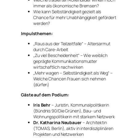
immer als ökonomische Bremsen?
Wie kann Selbständigkeit gezielt als
Chance für mehr Unabhängigkeit gefördert
werden?
Impulsthemen:
„Raus aus der Teilzeitfalle“
– Altersarmut
durch Care-Arbeit
„Zu viel Bescheidenheit“
– Wie weiblich
geprägte Kommunikationsmuster
wirtschaftlich nachwirken
„Mehr wagen – Selbständigkeit als Weg“
–
Welche Chancen Frauen sich nehmen
(dürfen)
Gäste auf dem Podium:
Iris Behr
– Juristin, Kommunalpolitikerin
(Bündnis 90/Die Grünen), Bau- und
Wohnungspolitikerin mit starkem Netzwerk
Dr. Katharina Neubauer
– Architektin
(TOMAS, Berlin), aktiv in interdisziplinären
Projekten und Netzwerken