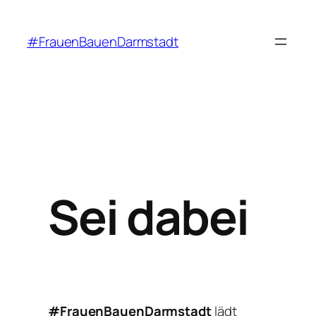
Zum
Inhalt
#FrauenBauenDarmstadt
springen
Sei dabei
#FrauenBauenDarmstadt
lädt